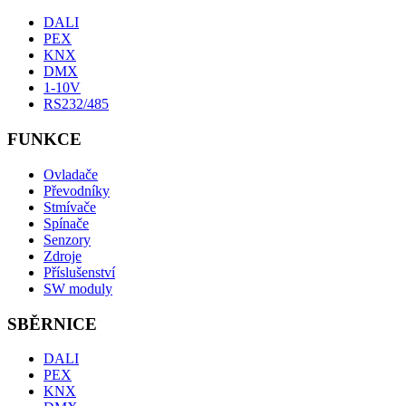
DALI
PEX
KNX
DMX
1-10V
RS232/485
FUNKCE
Ovladače
Převodníky
Stmívače
Spínače
Senzory
Zdroje
Příslušenství
SW moduly
SBĚRNICE
DALI
PEX
KNX