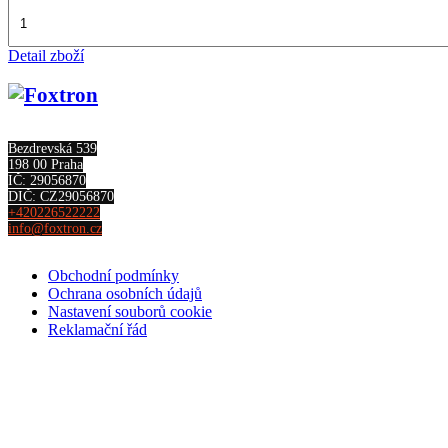
Detail zboží
Bezdrevská 539
198 00 Praha
IČ: 29056870
DIČ: CZ29056870
+420226522222
info@foxtron.cz
Obchodní podmínky
Ochrana osobních údajů
Nastavení souborů cookie
Reklamační řád
Kontakt
ODBĚR NEWSLETTERU