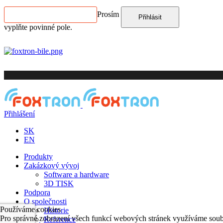
Prosím
Přihlásit
vyplňte povinné pole.
Přihlášení
SK
EN
Produkty
Zakázkový vývoj
Software a hardware
3D TISK
Podpora
O společnosti
Používáme cookies
Historie
Pro správné zobrazení všech funkcí webových stránek využíváme soub
Reference