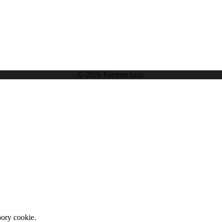
© 2026 Foxtron s.r.o.
ory cookie.