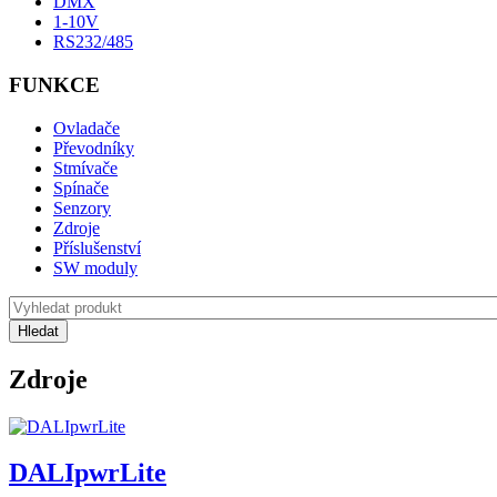
DMX
1-10V
RS232/485
FUNKCE
Ovladače
Převodníky
Stmívače
Spínače
Senzory
Zdroje
Příslušenství
SW moduly
Zdroje
DALIpwrLite