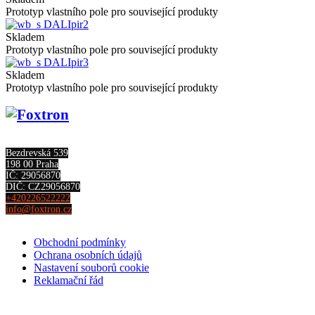
Prototyp vlastního pole pro související produkty
DALIpir2
Skladem
Prototyp vlastního pole pro související produkty
DALIpir3
Skladem
Prototyp vlastního pole pro související produkty
Bezdrevská 539
198 00 Praha
IČ: 29056870
DIČ: CZ29056870
+420226522222
info@foxtron.cz
Obchodní podmínky
Ochrana osobních údajů
Nastavení souborů cookie
Reklamační řád
Kontakt