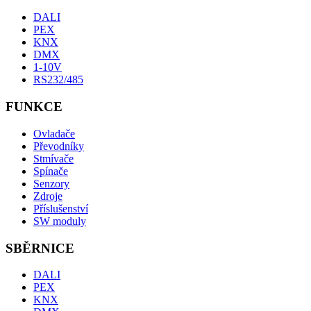
DALI
PEX
KNX
DMX
1-10V
RS232/485
FUNKCE
Ovladače
Převodníky
Stmívače
Spínače
Senzory
Zdroje
Příslušenství
SW moduly
SBĚRNICE
DALI
PEX
KNX