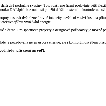
další dvě podružné skupiny. Toto rozšířené řízení poskytuje větší flexi
notku DALIpir1 bez nutnosti použití dalšího externího kontroléru, což 
pný nastavit dvě různé úrovně intenzity osvětlení v závislosti na přítom
k efektivnějšímu využívání energie.
lé a černé. Pro specifické projekty a designové požadavky je možné po 
ní, kde je požadována nejen úspora energie, ale i komfortní osvětlení 
odhledu, přisazení na zeď).