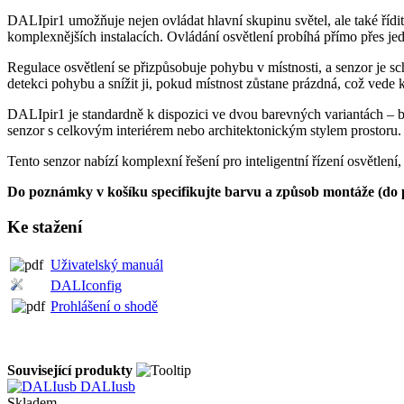
DALIpir1 umožňuje nejen ovládat hlavní skupinu světel, ale také řídit 
komplexnějších instalacích. Ovládání osvětlení probíhá přímo přes jed
Regulace osvětlení se přizpůsobuje pohybu v místnosti, a senzor je scho
detekci pohybu a snížit ji, pokud místnost zůstane prázdná, což vede 
DALIpir1 je standardně k dispozici ve dvou barevných variantách – bí
senzor s celkovým interiérem nebo architektonickým stylem prostoru.
Tento senzor nabízí komplexní řešení pro inteligentní řízení osvětle
Do poznámky v košíku specifikujte barvu a způsob montáže (do p
Ke stažení
Uživatelský manuál
DALIconfig
Prohlášení o shodě
Související produkty
DALIusb
Skladem