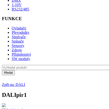
DMX
1-10V
RS232/485
FUNKCE
Ovladače
Převodníky
Stmívače
Spínače
Senzory
Zdroje
Příslušenství
SW moduly
Zpět na: DALI
DALIpir1