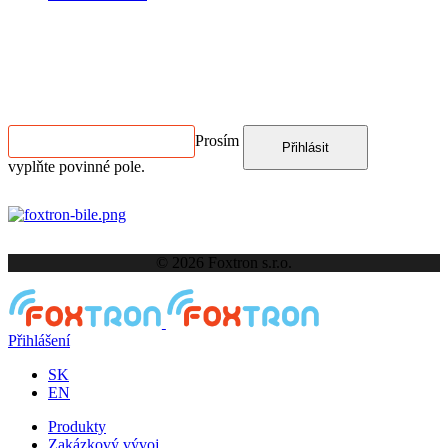
Kontakt
ODBĚR NEWSLETTERU
Prosím
Přihlásit
vyplňte povinné pole.
© 2026 Foxtron s.r.o.
Přihlášení
SK
EN
Produkty
Zakázkový vývoj