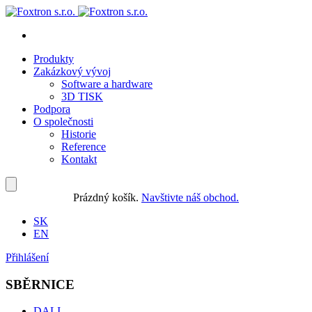
Produkty
Zakázkový vývoj
Software a hardware
3D TISK
Podpora
O společnosti
Historie
Reference
Kontakt
Prázdný košík.
Navštivte náš obchod.
SK
EN
Přihlášení
SBĚRNICE
DALI