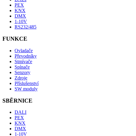
PEX
KNX
DMX
1-10V
RS232/485
FUNKCE
Ovladače
Převodníky
Stmívače
Spínače
Senzory
Zdroje
Příslušenství
SW moduly
SBĚRNICE
DALI
PEX
KNX
DMX
1-10V