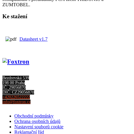
ZUMTOBEL.
Ke stažení
Datasheet v1.7
Bezdrevská 539
198 00 Praha
IČ: 29056870
DIČ: CZ29056870
+420226522222
info@foxtron.cz
Obchodní podmínky
Ochrana osobních údajů
Nastavení souborů cookie
Reklamační řád