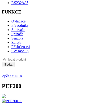
RS232/485
FUNKCE
Ovladače
Převodníky
Stmívače
Spínače
Senzory
Zdroje
Příslušenství
SW moduly
Zpět na: PEX
PEF200