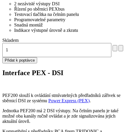
2 nezávislé výstupy DSI
Řízení po sběrnici PEXbus
Testovací tlačítka na čelním panelu
Programovatelné parametry
Snadná montáž
Indikace výstupné úrovně a zkratu
Skladem
Interface PEX - DSI
PEF200 slouží k ovládání stmívatelných předřadníků zářivek se
sběrnicí DSI ze systému
Power Express (PEX)
.
Jednotka PEF200 má 2 DSI výstupy. Na čelním panelu je také
možné oba kanály ručně ovládat a je zde signalizována jejich
aktuální úrovň.
Kompatibilní s předřadníky PCA firem TRIDONIC a