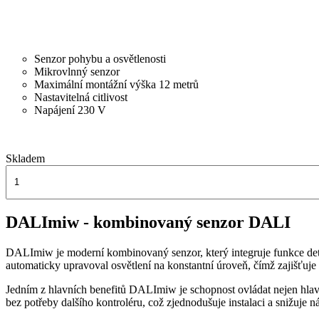
Senzor pohybu a osvětlenosti
Mikrovlnný senzor
Maximální montážní výška 12 metrů
Nastavitelná citlivost
Napájení 230 V
Skladem
DALImiw - kombinovaný senzor DALI
DALImiw je moderní kombinovaný senzor, který integruje funkce detek
automaticky upravoval osvětlení na konstantní úroveň, čímž zajišťuj
Jedním z hlavních benefitů DALImiw je schopnost ovládat nejen hlavní 
bez potřeby dalšího kontroléru, což zjednodušuje instalaci a snižuje 