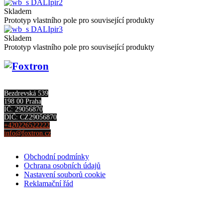
DALIpir2
Skladem
Prototyp vlastního pole pro související produkty
DALIpir3
Skladem
Prototyp vlastního pole pro související produkty
Bezdrevská 539
198 00 Praha
IČ: 29056870
DIČ: CZ29056870
+420226522222
info@foxtron.cz
Obchodní podmínky
Ochrana osobních údajů
Nastavení souborů cookie
Reklamační řád
Kontakt