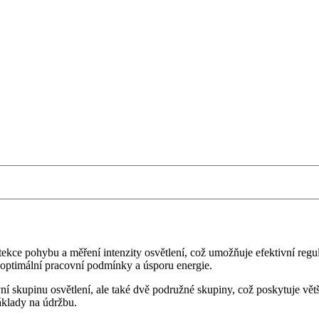
ce pohybu a měření intenzity osvětlení, což umožňuje efektivní regulac
e optimální pracovní podmínky a úsporu energie.
skupinu osvětlení, ale také dvě podružné skupiny, což poskytuje větší fl
náklady na údržbu.