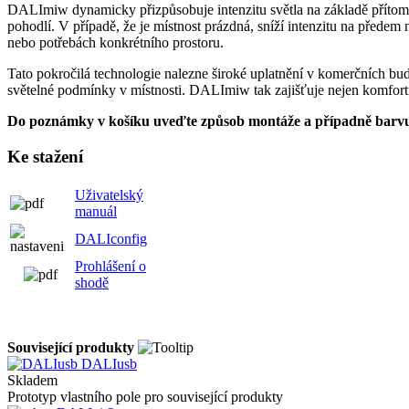
DALImiw dynamicky přizpůsobuje intenzitu světla na základě přítomno
pohodlí. V případě, že je místnost prázdná, sníží intenzitu na předem
nebo potřebách konkrétního prostoru.
Tato pokročilá technologie nalezne široké uplatnění v komerčních bu
světelné podmínky v místnosti. DALImiw tak zajišťuje nejen komfortní 
Do poznámky v košíku uveďte způsob montáže a případně barv
Ke stažení
Uživatelský
manuál
DALIconfig
Prohlášení o
shodě
Související produkty
DALIusb
Skladem
Prototyp vlastního pole pro související produkty