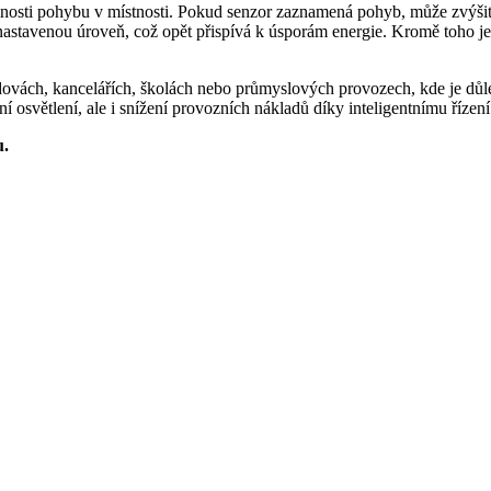
sti pohybu v místnosti. Pokud senzor zaznamená pohyb, může zvýšit in
 nastavenou úroveň, což opět přispívá k úsporám energie. Kromě toho je 
dovách, kancelářích, školách nebo průmyslových provozech, kde je důle
osvětlení, ale i snížení provozních nákladů díky inteligentnímu řízení
u.