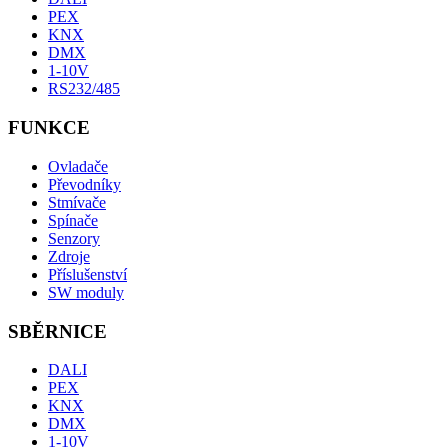
PEX
KNX
DMX
1-10V
RS232/485
FUNKCE
Ovladače
Převodníky
Stmívače
Spínače
Senzory
Zdroje
Příslušenství
SW moduly
SBĚRNICE
DALI
PEX
KNX
DMX
1-10V