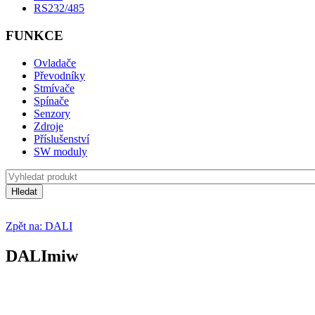
RS232/485
FUNKCE
Ovladače
Převodníky
Stmívače
Spínače
Senzory
Zdroje
Příslušenství
SW moduly
Zpět na: DALI
DALImiw