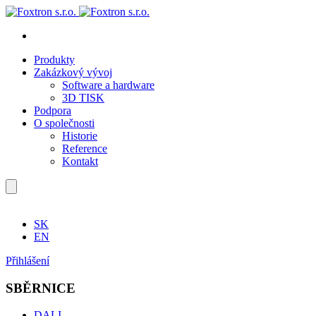
Produkty
Zakázkový vývoj
Software a hardware
3D TISK
Podpora
O společnosti
Historie
Reference
Kontakt
SK
EN
Přihlášení
SBĚRNICE
DALI